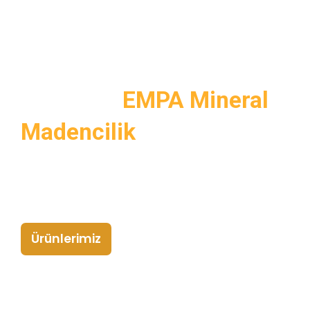
Silis Kumunda Uzmanlık
ve Güven
EMPA Mineral
Madencilik
Endüstriyel kalitede silis kumu çözümleri sunuyoruz.
Doğal kaynaklar, çevre dostu ve güvenilir ürünlerimizle
müşteri memnuniyetini ön planda tutuyoruz.
Ürünlerimiz