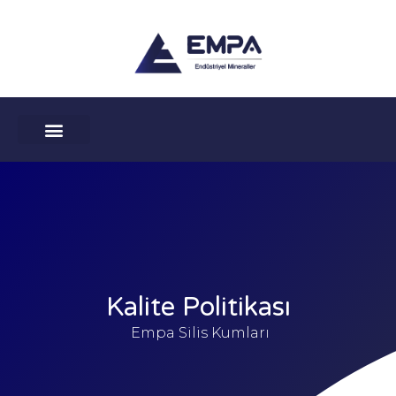
İçeriğe
atla
ENDÜSTRIYEL MINERALLER
KULLANIM ALANLARI
Kalite Politikası
Empa Silis Kumları