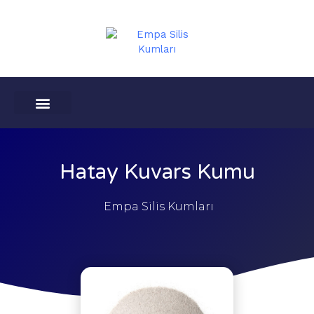
İçeriğe
atla
ENDÜSTRIYEL MINERALLER
KULLANIM ALANLARI
Hatay Kuvars Kumu
Empa Silis Kumları